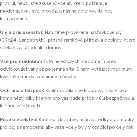
první úl, nebo jste zkušený včelař, který potřebuje
modernizovat svůj provoz, u nás najdete kvalitu bez
kompromisů.
Úly a příslušenství:
Nabízíme prověřené nástavkové úly
(39x24, Langstroth), přesné rámkové přířezy a doplňky, které
včelám zajistí ideální domov.
Vše pro medobraní:
Od nerezových medometů přes
odvíčkovací vany až po jemná síta. S námi vytěžíte maximum
kvalitního medu s minimem námahy.
Ochrana a bezpečí:
Kvalitní včelařské klobouky, rukavice a
kombinézy, díky kterým pro vás bude práce v úlu bezpečnou a
klidnou záležitostí.
Péče o včelstva:
Krmítka, dezinfekční prostředky a pomůcky
pro boj s nemocemi, aby vaše včely byly v kondici po celý rok.