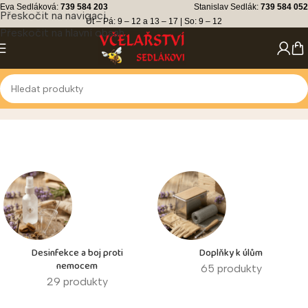
Eva Sedláková:
739 584 203
Stanislav Sedlák:
739 584 052
Přeskočit na navigaci
Út – Pá: 9 – 12 a 13 – 17 | So: 9 – 12
Přeskočit na hlavní obsah
Včelařské potřeby
Desinfekce a boj proti
Doplňky k úlům
nemocem
65 produkty
29 produkty