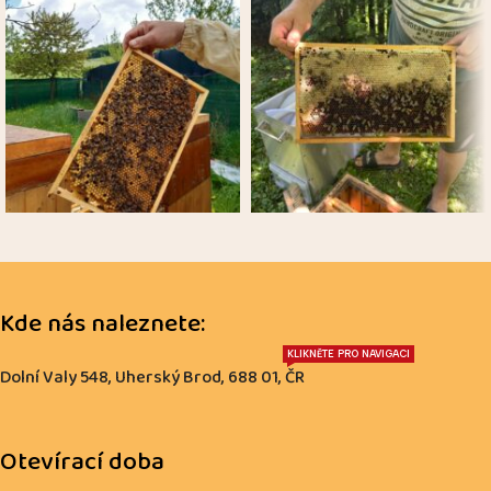
Kde nás naleznete:
KLIKNĚTE PRO NAVIGACI
Dolní Valy 548, Uherský Brod, 688 01, ČR
Otevírací doba