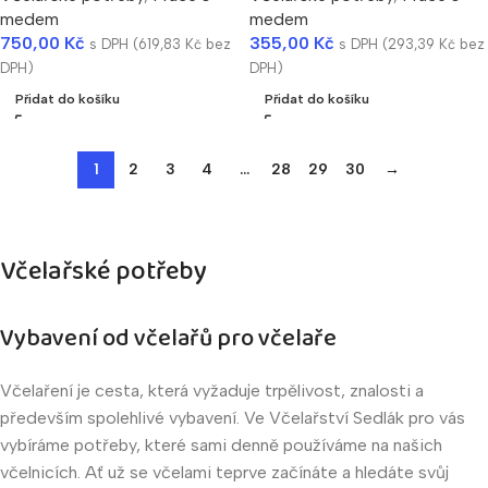
medem
medem
750,00
Kč
355,00
Kč
s DPH (
619,83
Kč
bez
s DPH (
293,39
Kč
bez
DPH)
DPH)
Přidat do košíku
Přidat do košíku
1
2
3
4
…
28
29
30
→
Včelařské potřeby
Vybavení od včelařů pro včelaře
Včelaření je cesta, která vyžaduje trpělivost, znalosti a
především spolehlivé vybavení. Ve Včelařství Sedlák pro vás
vybíráme potřeby, které sami denně používáme na našich
včelnicích. Ať už se včelami teprve začínáte a hledáte svůj