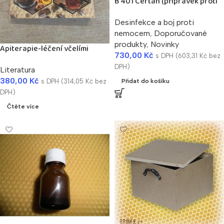
B 401 Certan (přípravek proti
zavíječi voskovému)
Desinfekce a boj proti
nemocem
,
Doporučované
produkty
,
Novinky
Apiterapie-léčení včelími
730,00
Kč
s DPH (
603,31
Kč
bez
produkty/Š.Demeter/ CZ
DPH)
Literatura
380,00
Kč
s DPH (
314,05
Kč
bez
Přidat do košíku
DPH)
Čtěte více