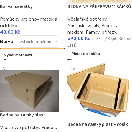
Barva na matky
BEDNA NA PŘEPRAVU 11 RÁMKŮ
Pomůcky pro chov matek a
Včelařské potřeby
,
oddělků
Nástavkové úly
,
Práce s
40,00
Kč
medem
,
Rámky, přířezy,
590,00
Kč
s DPH (
487,60
Kč
bez
Barva
DPH)
Přidat do košíku
Výběr možností
Bedna na rámky plast
Bedna na rámky plast – roják
Včelařské potřeby
,
Práce s