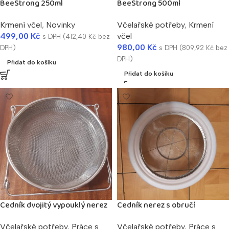
BeeStrong 250ml
BeeStrong 500ml
Krmení včel
,
Novinky
Včelařské potřeby
,
Krmení
499,00
Kč
včel
s DPH (
412,40
Kč
bez
980,00
Kč
DPH)
s DPH (
809,92
Kč
bez
DPH)
Přidat do košíku
Přidat do košíku
Cedník dvojitý vypouklý nerez
Cedník nerez s obručí
Včelařské potřeby
,
Práce s
Včelařské potřeby
,
Práce s