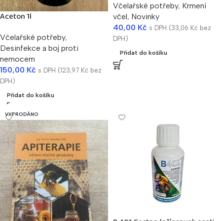
Včelařské potřeby
,
Krmení
Aceton 1l
včel
,
Novinky
40,00
Kč
s DPH (
33,06
Kč
bez
Včelařské potřeby
,
DPH)
Desinfekce a boj proti
Přidat do košíku
nemocem
150,00
Kč
s DPH (
123,97
Kč
bez
DPH)
Přidat do košíku
VYPRODÁNO