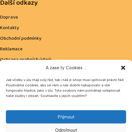
Další odkazy
Doprava
Kontakty
Obchodní podmínky
Reklamace
Ochrana osobních údajů
A zase ty Cookies ...
Zásady cookies
Jak včelky v úlu mají svůj řád, tak i náš e-shop musí splňovat právní řád.
Používáme cookies, aby se vám u nás dobře nakupovalo a vše
Možnost platby:
fungovalo hladce, jako v úlu. Tyto soubory nám pomáhají vylepšovat
naše služby i obsah. Souhlasíte s jejich využitím?
V naší prodejně lze platit v hotovosti nebo pomocí QR kódu.
Přijmout
Hotovost přijímáme v CZK a EUR.
Odmítnout