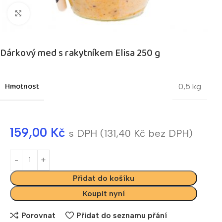
Kliknutím zvětšíte
Dárkový med s rakytníkem Elisa 250 g
Hmotnost
0,5 kg
159,00
Kč
s DPH (
131,40
Kč
bez DPH)
Přidat do košíku
Koupit nyní
Porovnat
Přidat do seznamu přání