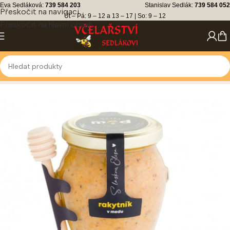
Eva Sedláková:
739 584 203
Stanislav Sedlák:
739 584 052
Přeskočit na navigaci
Út – Pá: 9 – 12 a 13 – 17 | So: 9 – 12
Přeskočit na hlavní obsah