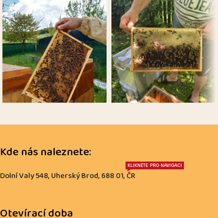
Kde nás naleznete:
KLIKNĚTE PRO NAVIGACI
Dolní Valy 548, Uherský Brod, 688 01, ČR
Otevírací doba