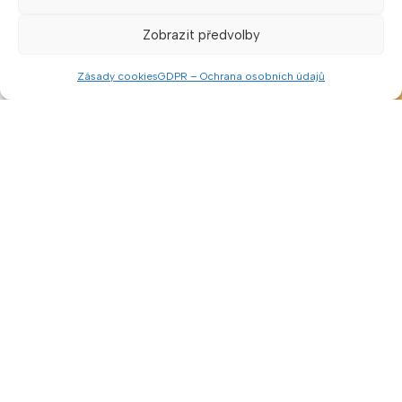
Sledujte nás
Zobrazit předvolby
Zásady cookies
GDPR – Ochrana osobních údajů
Menu
Porovnat
Seznam přání
Košík
Klepnutím přijměte marketingové soubory
cookie a povolte tento obsah