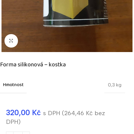
Kliknutím zvětšíte
Forma silikonová – kostka
Hmotnost
0,3 kg
320,00
Kč
s DPH (
264,46
Kč
bez
DPH)