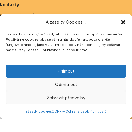
Kontakty
Obchodní podmínky
A zase ty Cookies ...
Reklamace
Jak včelky v úlu mají svůj řád, tak i náš e-shop musí splňovat právní řád.
Ochrana osobních údajů
Používáme cookies, aby se vám u nás dobře nakupovalo a vše
fungovalo hladce, jako v úlu. Tyto soubory nám pomáhají vylepšovat
Zásady cookies
naše služby i obsah. Souhlasíte s jejich využitím?
Možnost platby:
Přijmout
Odmítnout
V naší prodejně lze platit v hotovosti nebo pomocí QR kódu.
Hotovost přijímáme v CZK a EUR.
Zobrazit předvolby
Zásady cookies
GDPR – Ochrana osobních údajů
Sledujte nás
Menu
Porovnat
Seznam přání
Košík