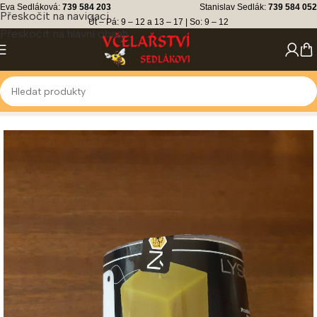
Eva Sedláková:
739 584 203
Stanislav Sedlák:
739 584 052
Přeskočit na navigaci
Út – Pá: 9 – 12 a 13 – 17 | So: 9 – 12
Přeskočit na hlavní obsah