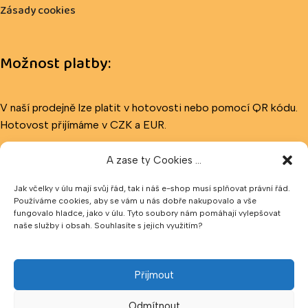
Zásady cookies
Možnost platby:
V naší prodejně lze platit v hotovosti nebo pomocí QR kódu.
Hotovost přijímáme v CZK a EUR.
A zase ty Cookies ...
Sledujte nás
Jak včelky v úlu mají svůj řád, tak i náš e-shop musí splňovat právní řád.
Používáme cookies, aby se vám u nás dobře nakupovalo a vše
fungovalo hladce, jako v úlu. Tyto soubory nám pomáhají vylepšovat
naše služby i obsah. Souhlasíte s jejich využitím?
Přijmout
Odmítnout