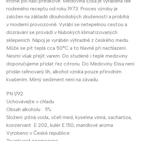
kronik pili naši předkové. Medovina Elisa je vyráběna dle
rodinného receptu od roku 1973. Proces výroby je
založen na základě dlouhodobých zkušeností a probíhá
v moderní provozovně. Vyrábí se netepelnou cestou a
dozrávání se provádí v hlubokých klimatizovaných
sklepeních. Nápoj je vyráběn výhradně z českého medu.
Může se pít teplá cca 50°C a to hlavně při nachlazení.
Nesmí však přejít varem. Do studené i teplé medoviny
doporučujeme přidat řez citronu. Do Medoviny Elisa není
přidán rafinovaný líh, alkohol vzniká pouze přírodním
kvašením. Mírný sediment není na závadu.
PN 1/92
Uchovávejte v chladu
Obsah alkoholu : 11%
Složení: pitná voda, včelí med, kyselina vinná, sacharóza,
konzervant E 202, kulér E 150, mandlové aroma
Vyrobeno v České republice
Trvanlivost neomezena