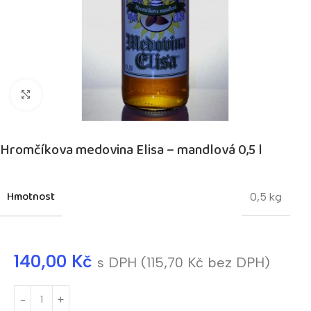
Kliknutím zvětšíte
Hromčíkova medovina Elisa – mandlová 0,5 l
Hmotnost
0,5 kg
140,00
Kč
s DPH (
115,70
Kč
bez DPH)