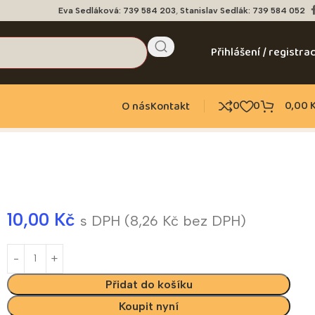
Eva Sedláková: 739 584 203
,
Stanislav Sedlák: 739 584 052
Přihlášení / registra
0
0
0,00
O nás
Kontakt
10,00
Kč
s DPH (
8,26
Kč
bez DPH)
Přidat do košíku
Koupit nyní