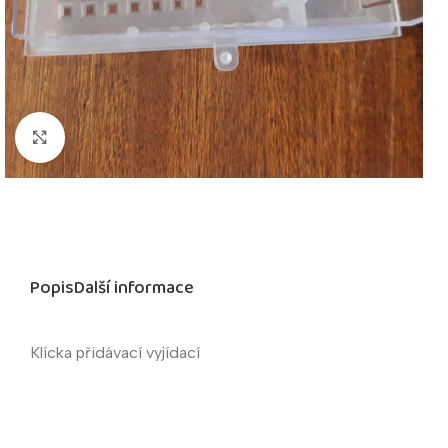
Kliknutím zvětšíte
Popis
Další informace
Klícka přidávací vyjídací