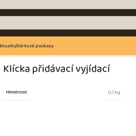
ktuality
Dárkové poukazy
Klícka přidávací vyjídací
Hmotnost
0,1 kg