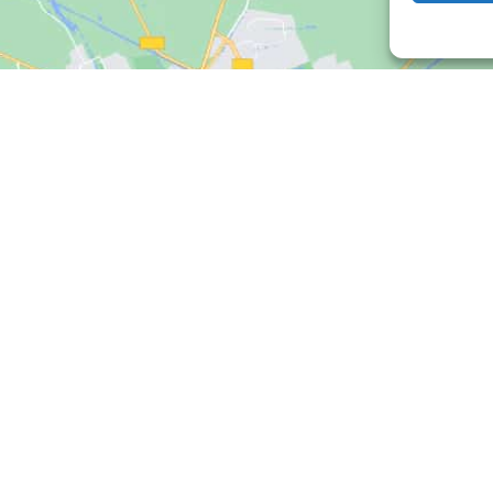
Klepnutím přijměte marketingové soubory
cookie a povolte tento obsah