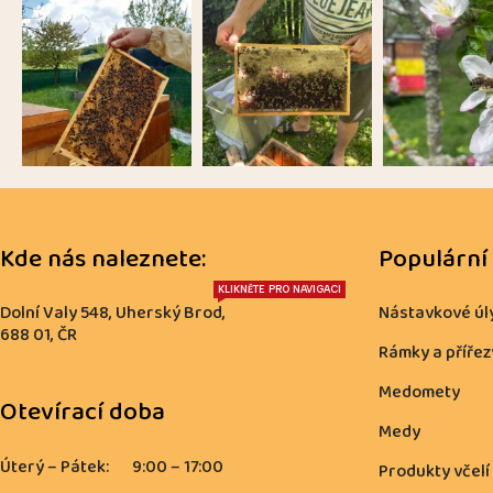
Kde nás naleznete:
Populární
KLIKNĚTE PRO NAVIGACI
Dolní Valy 548, Uherský Brod,
Nástavkové úl
688 01, ČR
Rámky a přířez
Medomety
Otevírací doba
Medy
Úterý – Pátek:
9:00 – 17:00
Produkty včelí