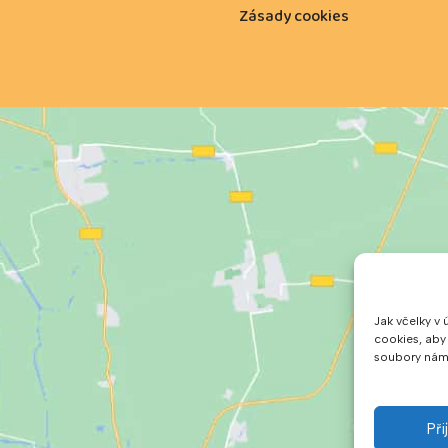
Zásady cookies
Jak včelky v 
cookies, aby
soubory nám 
Př