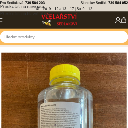
Eva Sedláková:
739 584 203
Stanislav Sedlák:
739 584 052
Přeskočit na navigaci
Út – Pá: 9 – 12 a 13 – 17 | So: 9 – 12
Přeskočit na hlavní obsah