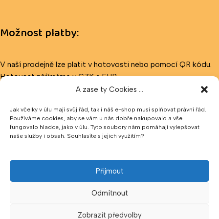
Možnost platby:
V naší prodejně lze platit v hotovosti nebo pomocí QR kódu.
Hotovost přijímáme v CZK a EUR.
A zase ty Cookies ...
Sledujte nás
Jak včelky v úlu mají svůj řád, tak i náš e-shop musí splňovat právní řád.
Používáme cookies, aby se vám u nás dobře nakupovalo a vše
fungovalo hladce, jako v úlu. Tyto soubory nám pomáhají vylepšovat
naše služby i obsah. Souhlasíte s jejich využitím?
Přijmout
Odmítnout
Zobrazit předvolby
Klepnutím přijměte marketingové soubory