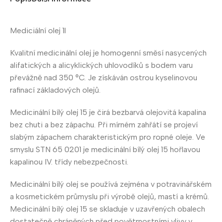
Mediciální olej 1l
Kvalitní medicinální olej je homogenní směsí nasycených
alifatických a alicyklických uhlovodíků s bodem varu
převážně nad 350 °C. Je získáván ostrou kyselinovou
rafinací základových olejů.
Medicinální bílý olej 15 je čirá bezbarvá olejovitá kapalina
bez chuti a bez zápachu. Při mírném zahřátí se projeví
slabým zápachem charakteristickým pro ropné oleje. Ve
smyslu STN 65 0201 je medicinální bílý olej 15 hořlavou
kapalinou IV. třídy nebezpečnosti.
Medicinální bílý olej se používá zejména v potravinářském
a kosmetickém průmyslu při výrobě olejů, mastí a krémů.
Medicinální bílý olej 15 se skladuje v uzavřených obalech
dostatečně chráněných před povětrnostními vlivy v