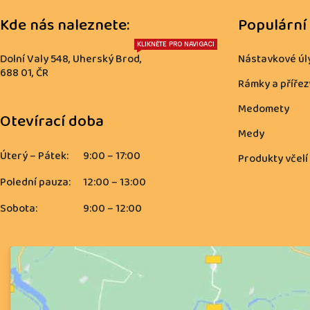
Kde nás naleznete:
Populární
KLIKNĚTE PRO NAVIGACI
Dolní Valy 548, Uherský Brod,
Nástavkové úl
688 01, ČR
Rámky a přířez
Medomety
Otevírací doba
Medy
Úterý – Pátek:
9:00 – 17:00
Produkty včelí
Polední pauza:
12:00 – 13:00
Sobota:
9:00 – 12:00