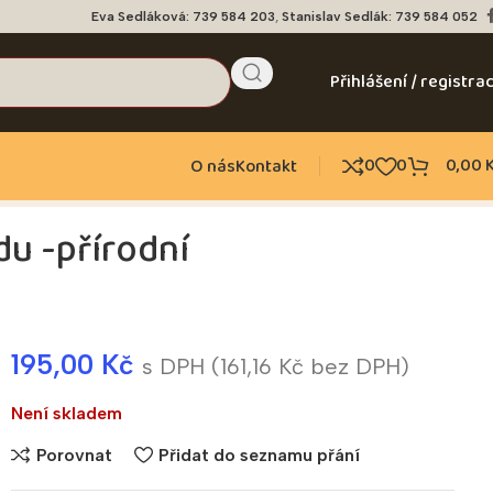
Eva Sedláková: 739 584 203
,
Stanislav Sedlák: 739 584 052
Přihlášení / registra
0
0
0,00
O nás
Kontakt
u -přírodní
195,00
Kč
s DPH (
161,16
Kč
bez DPH)
Není skladem
Porovnat
Přidat do seznamu přání