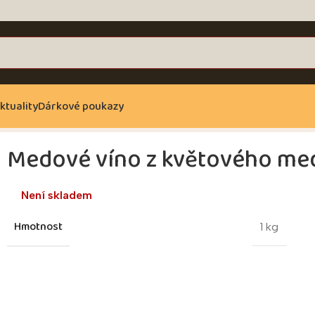
ktuality
Dárkové poukazy
Medové víno z květového med
Není skladem
Hmotnost
1 kg