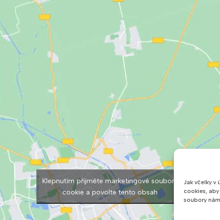
Klepnutím přijměte marketingové soubory
Jak včelky v 
cookies, aby
cookie a povolte tento obsah
soubory nám 