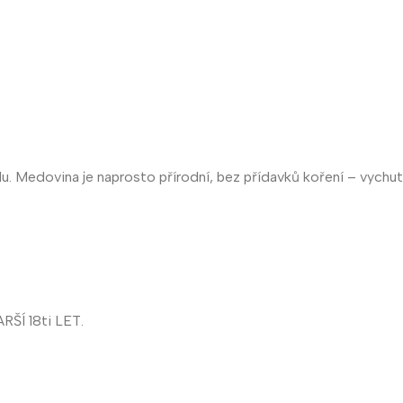
Medovina je naprosto přírodní, bez přídavků koření – vychu
Í 18ti LET.