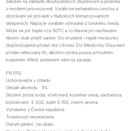
založen na základě dlouhodobých zkušeností a probíhá
v moderní provozovně. Vyrábí se netepelnou cestou a
dozrávání se provádí v hlubokých klimatizovaných
sklepeních. Nápoj je vyráběn výhradně z českého medu.
Může se pít teplá cca 50°C a to hlavně při nachlazení.
Nesmí však přejít varem. Do studené i teplé medoviny
doporučujeme přidat řez citronu. Do Medoviny Elisa není
přidán rafinovaný líh, alkohol vzniká pouze přírodním
kvašením. Mírný sediment není na závadu.
PN 1/92
Uchovávejte v chladu
Obsah alkoholu : 11%
Složení: pitná voda, včelí med, kyselina vinná, sacharóza,
konzervant E 202, kulér E 150, cherry aroma
Vyrobeno v České republice
Trvanlivost neomezena
Datum plnění : na obalu