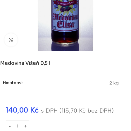
Kliknutím zvětšíte
Medovina Višeň 0,5 l
Hmotnost
2 kg
140,00
Kč
s DPH (
115,70
Kč
bez DPH)