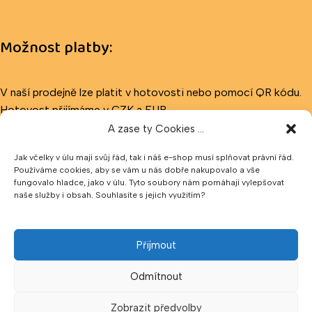
Možnost platby:
V naší prodejně lze platit v hotovosti nebo pomocí QR kódu.
Hotovost přijímáme v CZK a EUR.
A zase ty Cookies ...
Sledujte nás
Jak včelky v úlu mají svůj řád, tak i náš e-shop musí splňovat právní řád.
Používáme cookies, aby se vám u nás dobře nakupovalo a vše
fungovalo hladce, jako v úlu. Tyto soubory nám pomáhají vylepšovat
naše služby i obsah. Souhlasíte s jejich využitím?
Přijmout
Odmítnout
Zobrazit předvolby
Klepnutím přijměte marketingové soubory