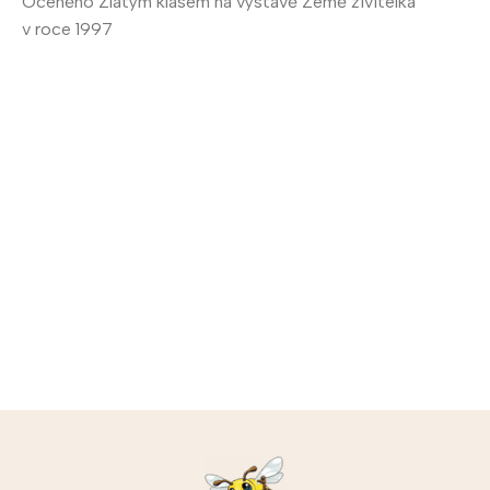
Oceněno Zlatým klasem na výstavě Země živitelka
v roce 1997