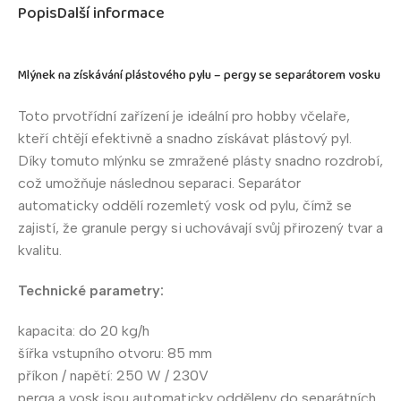
Popis
Další informace
Mlýnek na získávání plástového pylu – pergy se separátorem vosku
Toto prvotřídní zařízení je ideální pro hobby včelaře,
kteří chtějí efektivně a snadno získávat plástový pyl.
Díky tomuto mlýnku se zmražené plásty snadno rozdrobí,
což umožňuje následnou separaci. Separátor
automaticky oddělí rozemletý vosk od pylu, čímž se
zajistí, že granule pergy si uchovávají svůj přirozený tvar a
kvalitu.
Technické parametry:
kapacita: do 20 kg/h
šířka vstupního otvoru: 85 mm
příkon / napětí: 250 W / 230V
perga a vosk jsou automaticky odděleny do separátních