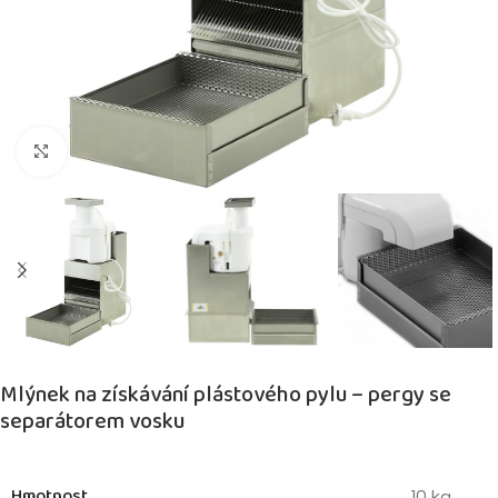
Kliknutím zvětšíte
Mlýnek na získávání plástového pylu – pergy se
separátorem vosku
Hmotnost
10 kg