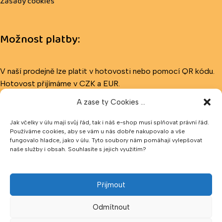
Zásady cookies
Možnost platby:
V naší prodejně lze platit v hotovosti nebo pomocí QR kódu.
Hotovost přijímáme v CZK a EUR.
A zase ty Cookies ...
Sledujte nás
Jak včelky v úlu mají svůj řád, tak i náš e-shop musí splňovat právní řád.
Používáme cookies, aby se vám u nás dobře nakupovalo a vše
fungovalo hladce, jako v úlu. Tyto soubory nám pomáhají vylepšovat
naše služby i obsah. Souhlasíte s jejich využitím?
Přijmout
Odmítnout