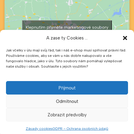
Klepnutím přijměte marketingové soubory
cookie a povolte tento obsah
A zase ty Cookies ...
Jak včelky v úlu mají svůj řád, tak i náš e-shop musí splňovat právní řád.
Používáme cookies, aby se vám u nás dobře nakupovalo a vše
fungovalo hladce, jako v úlu. Tyto soubory nám pomáhají vylepšovat
naše služby i obsah. Souhlasíte s jejich využitím?
Přijmout
©
2026
Včelařství Sedlákovi
Odmítnout
Všechna práva vyhrazena.
Vytvořil
Adam Kunovský
Zobrazit předvolby
Tvorba a správa webových stránek a e-shopů
Zásady cookies
GDPR – Ochrana osobních údajů
Menu
Porovnat
Seznam přání
Košík