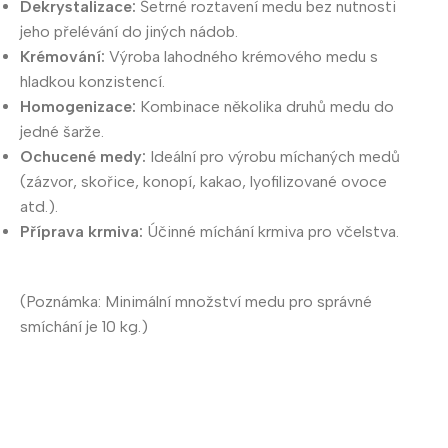
Dekrystalizace:
Šetrné roztavení medu bez nutnosti
jeho přelévání do jiných nádob.
Krémování:
Výroba lahodného krémového medu s
hladkou konzistencí.
Homogenizace:
Kombinace několika druhů medu do
jedné šarže.
Ochucené medy:
Ideální pro výrobu míchaných medů
(zázvor, skořice, konopí, kakao, lyofilizované ovoce
atd.).
Příprava krmiva:
Účinné míchání krmiva pro včelstva.
(Poznámka: Minimální množství medu pro správné
smíchání je 10 kg.)