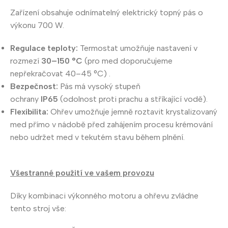
Zařízení obsahuje odnímatelný elektrický topný pás o
výkonu 700 W.
Regulace teploty:
Termostat umožňuje nastavení v
rozmezí
30–150 °C
(pro med doporučujeme
nepřekračovat 40–45 °C) .
Bezpečnost:
Pás má vysoký stupeň
ochrany
IP65
(odolnost proti prachu a stříkající vodě).
Flexibilita:
Ohřev umožňuje jemně roztavit krystalizovaný
med přímo v nádobě před zahájením procesu krémování
nebo udržet med v tekutém stavu během plnění.
Všestranné použití ve vašem provozu
Díky kombinaci výkonného motoru a ohřevu zvládne
tento stroj vše: