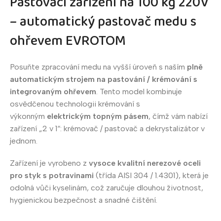
Pastovací zařízení na 100 kg 220V
– automatický pastovač medu s
ohřevem EVROTOM
Posuňte zpracování medu na vyšší úroveň s naším
plně
automatickým strojem na pastování / krémování s
integrovaným ohřevem
. Tento model kombinuje
osvědčenou technologii krémování s
výkonným
elektrickým topným pásem
, čímž vám nabízí
zařízení „2 v 1“: krémovač / pastovač a dekrystalizátor v
jednom.
Zařízení je vyrobeno z
vysoce kvalitní nerezové oceli
pro styk s potravinami
(třída AISI 304 / 1.4301), která je
odolná vůči kyselinám, což zaručuje dlouhou životnost,
hygienickou bezpečnost a snadné čištění.