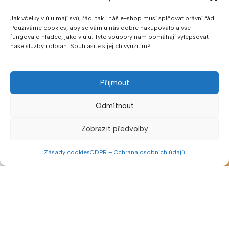
Obchodní podmínky
Jak včelky v úlu mají svůj řád, tak i náš e-shop musí splňovat právní řád.
Reklamace
Používáme cookies, aby se vám u nás dobře nakupovalo a vše
fungovalo hladce, jako v úlu. Tyto soubory nám pomáhají vylepšovat
Ochrana osobních údajů
naše služby i obsah. Souhlasíte s jejich využitím?
Zásady cookies
Přijmout
Možnost platby:
Odmítnout
Zobrazit předvolby
V naší prodejně lze platit v hotovosti nebo pomocí QR kódu.
Hotovost přijímáme v CZK a EUR.
Zásady cookies
GDPR – Ochrana osobních údajů
Menu
Porovnat
Seznam přání
Košík
Sledujte nás