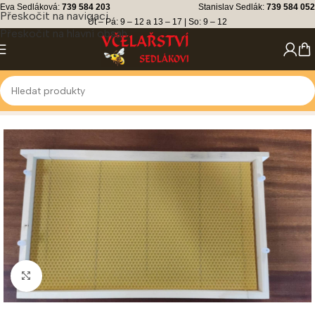
Eva Sedláková:
739 584 203
Stanislav Sedlák:
739 584 052
Přeskočit na navigaci
Út – Pá: 9 – 12 a 13 – 17 | So: 9 – 12
Přeskočit na hlavní obsah
Kliknutím zvětšíte