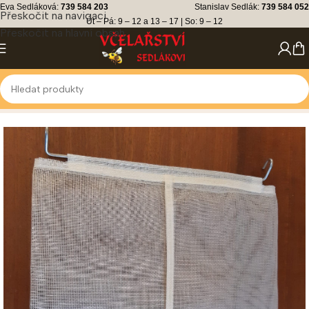
Eva Sedláková:
739 584 203
Stanislav Sedlák:
739 584 052
Přeskočit na navigaci
Út – Pá: 9 – 12 a 13 – 17 | So: 9 – 12
Přeskočit na hlavní obsah