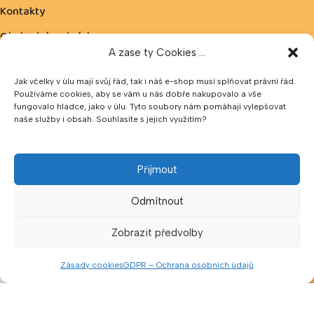
Kontakty
Obchodní podmínky
A zase ty Cookies ...
Reklamace
Jak včelky v úlu mají svůj řád, tak i náš e-shop musí splňovat právní řád.
Ochrana osobních údajů
Používáme cookies, aby se vám u nás dobře nakupovalo a vše
fungovalo hladce, jako v úlu. Tyto soubory nám pomáhají vylepšovat
Zásady cookies
naše služby i obsah. Souhlasíte s jejich využitím?
Možnost platby:
Přijmout
Odmítnout
V naší prodejně lze platit v hotovosti nebo pomocí QR kódu.
Hotovost přijímáme v CZK a EUR.
Zobrazit předvolby
Zásady cookies
GDPR – Ochrana osobních údajů
Sledujte nás
Menu
Porovnat
Seznam přání
Košík