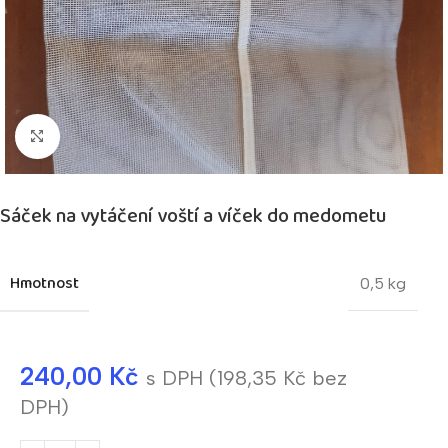
Kliknutím zvětšíte
Sáček na vytáčení voští a víček do medometu
Hmotnost
0,5 kg
240,00
Kč
s DPH (
198,35
Kč
bez
DPH)