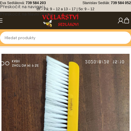
Eva Sedláková:
739 584 203
Stanislav Sedlák:
739 584 052
Přeskočit na navigaci
Út – Pá: 9 – 12 a 13 – 17 | So: 9 – 12
Přeskočit na hlavní obsah