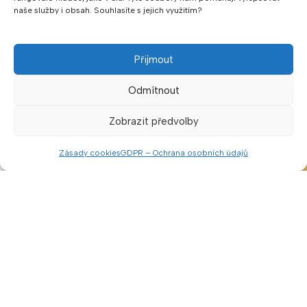
V naší prodejně lze platit v hotovosti nebo pomocí QR kódu.
naše služby i obsah. Souhlasíte s jejich využitím?
Hotovost přijímáme v CZK a EUR.
Sledujte nás
Přijmout
Odmítnout
Zobrazit předvolby
Zásady cookies
GDPR – Ochrana osobních údajů
Menu
Porovnat
Seznam přání
Košík
Klepnutím přijměte marketingové soubory
cookie a povolte tento obsah