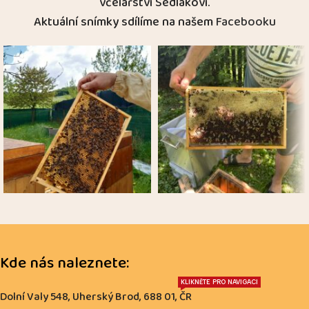
včelařství Sedlákovi.
Aktuální snímky sdílíme na našem
Facebooku
Kde nás naleznete:
KLIKNĚTE PRO NAVIGACI
Dolní Valy 548, Uherský Brod, 688 01, ČR