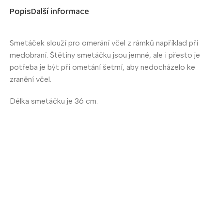
Popis
Další informace
Smetáček slouží pro omerání včel z rámků například při
medobraní. Štětiny smetáčku jsou jemné, ale i přesto je
potřeba je být při ometání šetrní, aby nedocházelo ke
zranění včel.
Délka smetáčku je 36 cm.