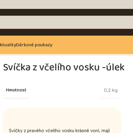
ktuality
Dárkové poukazy
Svíčka z včelího vosku -úlek
Hmotnost
0,2 kg
Svíčky z pravého včelího vosku krásně voní, mají