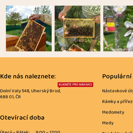
Kde nás naleznete:
Populární
KLIKNĚTE PRO NAVIGACI
Dolní Valy 548, Uherský Brod,
Nástavkové úl
688 01, ČR
Rámky a přířez
Medomety
Otevírací doba
Medy
Úterý – Pátek:
9:00 – 17:00