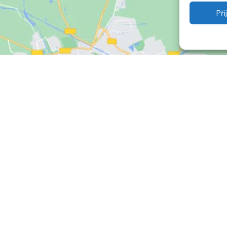
Př
Klepnutím přijměte marketingové soubory
cookie a povolte tento obsah