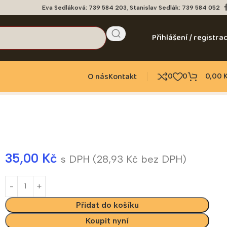
Eva Sedláková: 739 584 203
,
Stanislav Sedlák: 739 584 052
Přihlášení / registra
0
0
0,00
O nás
Kontakt
35,00
Kč
s DPH (
28,93
Kč
bez DPH)
Přidat do košíku
Koupit nyní